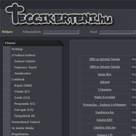
Belépés:
Felhasználónév:
Jelszó:
Főmenü
Nyitólap
A Szalacsi kultusz
2003-as Adventi Naptár
htt
Szalacsi Sándor
2004-es Adventi Naptár
htt
Fogarassy Árpád
Atombunker
Asian Boy
htt
Letöltések
Azbeszt
htt
Képek
[1868]
Cybergreg
htt
Videók
[67]
Netért Egyesület
htt
Zenék
[132]
Programok
[15]
Nyugat.hu - Szalacsi Gyűjtemény
htt
Szövegek
[131]
Sandor.uw.hu
htt
Újságcikkek
[9]
SándorART
htt
International Szalacsi
Sándrix OnLine
htt
Az átadás témája
Brigádtanács
Szalacsi CD
htt