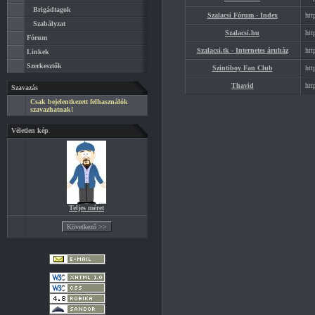
Brigádtagok
Szalacsi Fórum - Index
htt
Szabályzat
Szalacsi.hu
htt
Fórum
Szalacsi.tk - Internetes áruház
htt
Linkek
Szerkesztők
Szintiboy Fan Club
htt
Thavid
htt
Szavazás
Csak bejelentkezett felhasználók
szavazhatnak!
Véletlen kép
Teljes méret