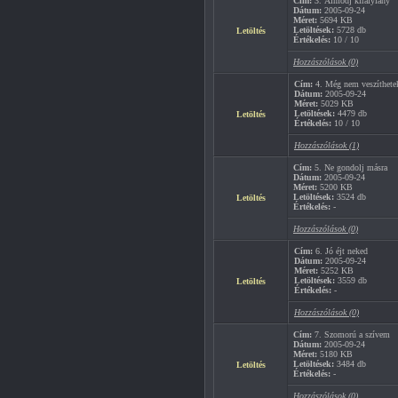
Cím:
3. Álmodj királylány
Dátum:
2005-09-24
Méret:
5694 KB
Letöltések:
5728 db
Letöltés
Értékelés:
10 / 10
Hozzászólások (0)
Cím:
4. Még nem veszíthete
Dátum:
2005-09-24
Méret:
5029 KB
Letöltések:
4479 db
Letöltés
Értékelés:
10 / 10
Hozzászólások (1)
Cím:
5. Ne gondolj másra
Dátum:
2005-09-24
Méret:
5200 KB
Letöltések:
3524 db
Letöltés
Értékelés:
-
Hozzászólások (0)
Cím:
6. Jó éjt neked
Dátum:
2005-09-24
Méret:
5252 KB
Letöltések:
3559 db
Letöltés
Értékelés:
-
Hozzászólások (0)
Cím:
7. Szomorú a szívem
Dátum:
2005-09-24
Méret:
5180 KB
Letöltések:
3484 db
Letöltés
Értékelés:
-
Hozzászólások (0)