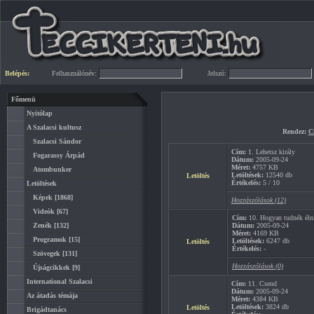
Belépés:
Felhasználónév:
Jelszó:
Főmenü
Nyitólap
A Szalacsi kultusz
Rendez:
C
Szalacsi Sándor
Cím:
1. Lehetsz király
Fogarassy Árpád
Dátum:
2005-09-24
Méret:
4757 KB
Atombunker
Letöltések:
12540 db
Letöltés
Értékelés:
5 / 10
Letöltések
Képek
[1868]
Hozzászólások (12)
Videók
[67]
Cím:
10. Hogyan tudnék élni
Zenék
[132]
Dátum:
2005-09-24
Méret:
4169 KB
Programok
[15]
Letöltések:
6247 db
Letöltés
Értékelés:
-
Szövegek
[131]
Hozzászólások (0)
Újságcikkek
[9]
International Szalacsi
Cím:
11. Csend
Dátum:
2005-09-24
Az átadás témája
Méret:
4384 KB
Letöltések:
3824 db
Letöltés
Brigádtanács