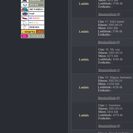
Méret:
5013 KB
Letöltések:
3746 db
Letöltés
Értékelés:
-
Hozzászólások (0)
Cím:
17. Késő üzenet
Dátum:
2005-09-24
Méret:
4341 KB
Letöltések:
3748 db
Letöltés
Értékelés:
-
Hozzászólások (0)
Cím:
18. My way
Dátum:
2005-09-24
Méret:
6273 KB
Letöltések:
4146 db
Letöltés
Értékelés:
-
Hozzászólások (1)
Cím:
19. Magyar Janikamix
Dátum:
2005-09-24
Méret:
11350 KB
Letöltések:
4158 db
Letöltés
Értékelés:
-
Hozzászólások (0)
Cím:
2. Szerelmes
Dátum:
2005-09-24
Méret:
5816 KB
Letöltések:
4279 db
Letöltés
Értékelés:
-
Hozzászólások (0)