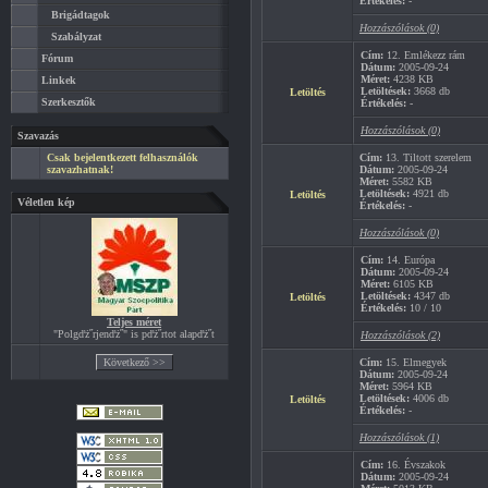
Értékelés:
-
Brigádtagok
Hozzászólások (0)
Szabályzat
Cím:
12. Emlékezz rám
Fórum
Dátum:
2005-09-24
Méret:
4238 KB
Linkek
Letöltések:
3668 db
Letöltés
Szerkesztők
Értékelés:
-
Hozzászólások (0)
Szavazás
Csak bejelentkezett felhasználók
Cím:
13. Tiltott szerelem
szavazhatnak!
Dátum:
2005-09-24
Méret:
5582 KB
Letöltések:
4921 db
Letöltés
Véletlen kép
Értékelés:
-
Hozzászólások (0)
Cím:
14. Európa
Dátum:
2005-09-24
Méret:
6105 KB
Letöltések:
4347 db
Letöltés
Értékelés:
10 / 10
Teljes méret
"Polgďż˝rjenďż˝" is pďż˝rtot alapďż˝t
Hozzászólások (2)
Cím:
15. Elmegyek
Dátum:
2005-09-24
Méret:
5964 KB
Letöltések:
4006 db
Letöltés
Értékelés:
-
Hozzászólások (1)
Cím:
16. Évszakok
Dátum:
2005-09-24