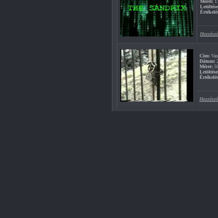
Méret:
1
Letöltés
Értékelé
Hozzászó
Cím:
Vas
Dátum:
2
Méret:
5
Letöltése
Értékelés
Hozzászó