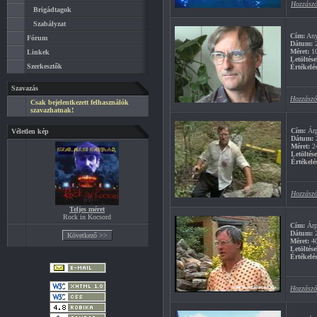
Hozzászó
Brigádtagok
Szabályzat
Cím:
Any
Fórum
Dátum:
2
Méret:
1
Linkek
Letöltése
Szerkesztők
Értékelés
Szavazás
Hozzászó
Csak bejelentkezett felhasználók
szavazhatnak!
Cím:
Árp
Véletlen kép
Dátum:
2
Méret:
2
Letöltés
Értékelé
Hozzászó
Teljes méret
Rock in Kocsord
Cím:
Árp
Dátum:
2
Méret:
4
Letöltése
Értékelés
Hozzászó