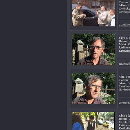
Dátum:
2
Méret:
1
Letöltés
Értékelé
Hozzászó
Cím:
Eln
Dátum:
2
Méret:
4
Letöltése
Értékelés
Hozzászó
Cím:
Fej
Dátum:
2
Méret:
5
Letöltés
Értékelé
Hozzászó
Cím:
Fók
Dátum:
2
Méret:
2
Letöltése
Értékelés