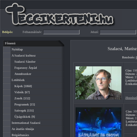
Belépés:
Felhasználónév:
Jelszó:
Főmenü
Szalacsi, Matis
Nyitólap
A Szalacsi kultusz
Rendezés:
Szalacsi Sándor
Fogarassy Árpád
Cím:
198
Atombunker
Dátum:
2
Méret:
3
Letöltések
Letöltése
Értékelés
Képek
[1868]
Videók
[67]
Hozzászó
Zenék
[132]
Programok
[15]
Szövegek
[131]
Cím:
300
Dátum:
2
Újságcikkek
[9]
Méret:
3
Letöltés
International Szalacsi
Értékelé
Az átadás témája
Brigádtanács