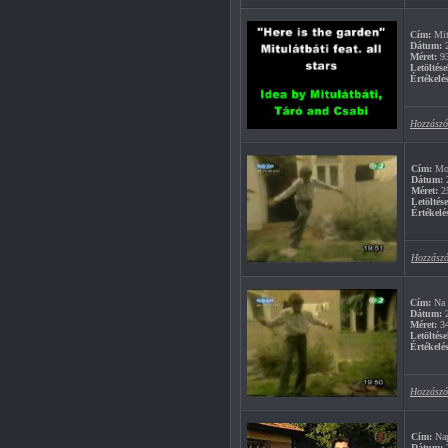
Cím:
Mitu
Dátum:
2
Méret:
9
Letöltése
Értékelés
Hozzászó
Cím:
Moc
Dátum:
2
Méret:
2
Letöltés
Értékelé
Hozzászó
Cím:
Na i
Dátum:
2
Méret:
3
Letöltése
Értékelés
Hozzászó
Cím:
Nap
Dátum:
2