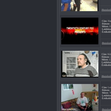
Hozzászó
Cím:
Han
Dátum:
2
Méret:
9
Letöltés
Értékelé
Hozzászó
Cím:
Kér
Dátum:
2
Méret:
1
Letöltése
Értékelés
Hozzászó
Cím:
Leo
Dátum:
2
Méret:
7
Letöltés
Értékelé
Hozzászó