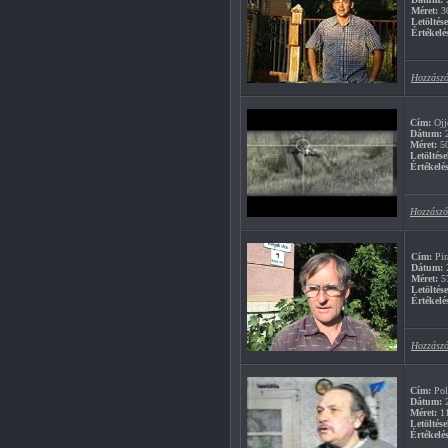
Méret:
3
Letöltés
Értékelé
Hozzászó
Cím:
Ojj
Dátum:
2
Méret:
5
Letöltése
Értékelés
Hozzászó
Cím:
Pir
Dátum:
2
Méret:
5
Letöltés
Értékelé
Hozzászó
Cím:
Pol
Dátum:
2
Méret:
1
Letöltése
Értékelés