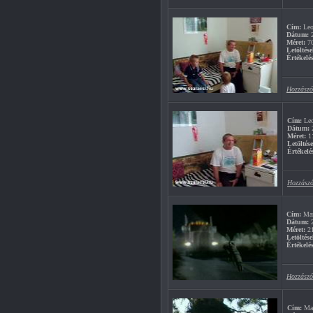
Cím:
Leon
Dátum:
2
Méret:
7
Letöltése
Értékelés
Hozzászó
Cím:
Leo
Dátum:
2
Méret:
1
Letöltés
Értékelé
Hozzászó
Cím:
Man
Dátum:
2
Méret:
2
Letöltése
Értékelés
Hozzászó
Cím:
Mat