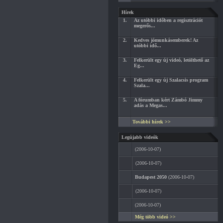
Hírek
1.
Az utóbbi időben a regisztrációt
megerős...
2.
Kedves jómunkásemberek! Az
utóbbi idő...
3.
Felkerült egy új videó, letölthető az
Eg...
4.
Felkerült egy új Szalacsis program
Szala...
5.
A fórumban kért Zámbó Jimmy
adás a Megas...
További hírek >>
Legújabb videók
(2006-10-07)
(2006-10-07)
Budapest 2050
(2006-10-07)
(2006-10-07)
(2006-10-07)
Még több videó >>