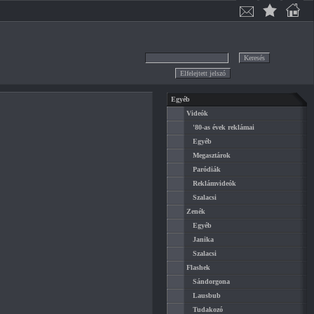
Egyéb
Videók
'80-as évek reklámai
Egyéb
Megasztárok
Paródiák
Reklámvideók
Szalacsi
Zenék
Egyéb
Janika
Szalacsi
Flashek
Sándorgona
Lausbub
Tudakozó