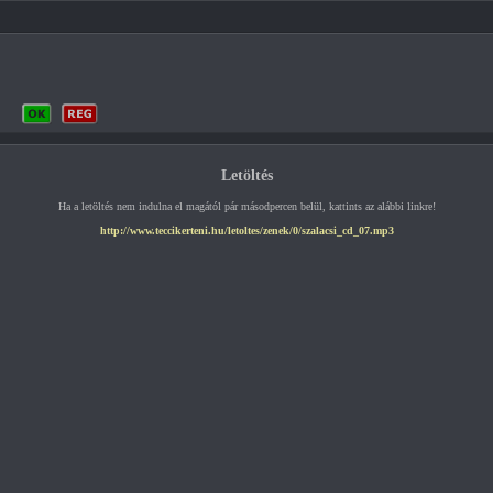
Letöltés
Ha a letöltés nem indulna el magától pár másodpercen belül, kattints az alábbi linkre!
http://www.teccikerteni.hu/letoltes/zenek/0/szalacsi_cd_07.mp3