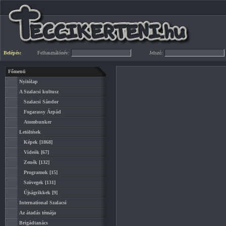
Belépés:
Felhasználónév:
Jelszó:
Főmenü
Nyitólap
A Szalacsi kultusz
Szalacsi Sándor
Fogarassy Árpád
Atombunker
Letöltések
Képek
[1868]
Videók
[67]
Zenék
[132]
Programok
[15]
Szövegek
[131]
Újságcikkek
[9]
International Szalacsi
Az átadás témája
Brigádtanács