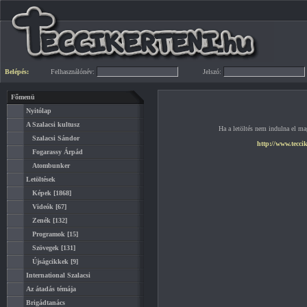
Belépés:
Felhasználónév:
Jelszó:
Főmenü
Nyitólap
A Szalacsi kultusz
Ha a letöltés nem indulna el mag
Szalacsi Sándor
http://www.teccik
Fogarassy Árpád
Atombunker
Letöltések
Képek
[1868]
Videók
[67]
Zenék
[132]
Programok
[15]
Szövegek
[131]
Újságcikkek
[9]
International Szalacsi
Az átadás témája
Brigádtanács