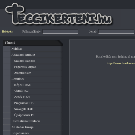
Belépés:
Felhasználónév:
Jelszó:
Főmenü
Nyitólap
A Szalacsi kultusz
Ha a letöltés nem indulna el mag
Szalacsi Sándor
http://www.teccikerte
Fogarassy Árpád
Atombunker
Letöltések
Képek
[1868]
Videók
[67]
Zenék
[132]
Programok
[15]
Szövegek
[131]
Újságcikkek
[9]
International Szalacsi
Az átadás témája
Brigádtanács