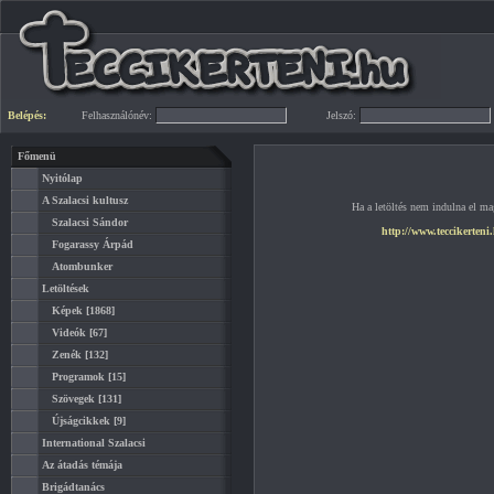
Belépés:
Felhasználónév:
Jelszó:
Főmenü
Nyitólap
A Szalacsi kultusz
Ha a letöltés nem indulna el mag
Szalacsi Sándor
http://www.teccikerteni
Fogarassy Árpád
Atombunker
Letöltések
Képek
[1868]
Videók
[67]
Zenék
[132]
Programok
[15]
Szövegek
[131]
Újságcikkek
[9]
International Szalacsi
Az átadás témája
Brigádtanács