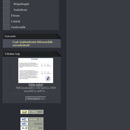
Brigádtagok
Szabályzat
Fórum
Linkek
Szerkesztők
Szavazás
Csak bejelentkezett felhasználók
szavazhatnak!
Véletlen kép
Teljes méret
Nďż˝pszavazďż˝s tďż˝mďż˝ja 2004
mitulďż˝ta elďż˝tt...