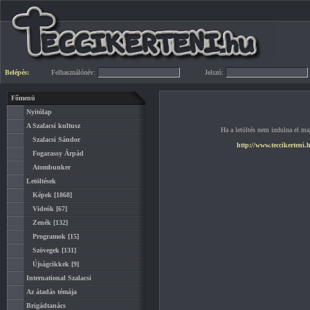
Belépés:
Felhasználónév:
Jelszó:
Főmenü
Nyitólap
A Szalacsi kultusz
Ha a letöltés nem indulna el mag
Szalacsi Sándor
http://www.teccikerteni.
Fogarassy Árpád
Atombunker
Letöltések
Képek
[1868]
Videók
[67]
Zenék
[132]
Programok
[15]
Szövegek
[131]
Újságcikkek
[9]
International Szalacsi
Az átadás témája
Brigádtanács