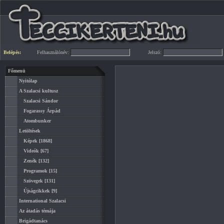
Belépés:
Felhasználónév:
Jelszó:
Főmenü
Nyitólap
A Szalacsi kultusz
Szalacsi Sándor
Fogarassy Árpád
Atombunker
Letöltések
Képek
[1868]
Videók
[67]
Zenék
[132]
Programok
[15]
Szövegek
[131]
Újságcikkek
[9]
International Szalacsi
Az átadás témája
Brigádtanács