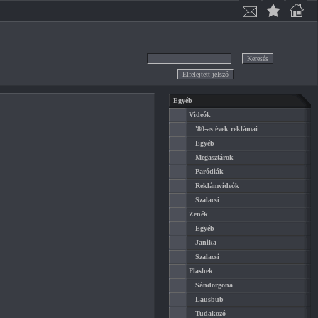
Egyéb
Videók
'80-as évek reklámai
Egyéb
Megasztárok
Paródiák
Reklámvideók
Szalacsi
Zenék
Egyéb
Janika
Szalacsi
Flashek
Sándorgona
Lausbub
Tudakozó