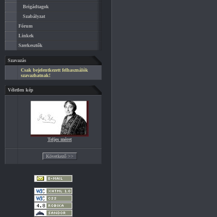
Brigádtagok
Szabályzat
Fórum
Linkek
Szerkesztők
Szavazás
Csak bejelentkezett felhasználók
szavazhatnak!
Véletlen kép
Teljes méret