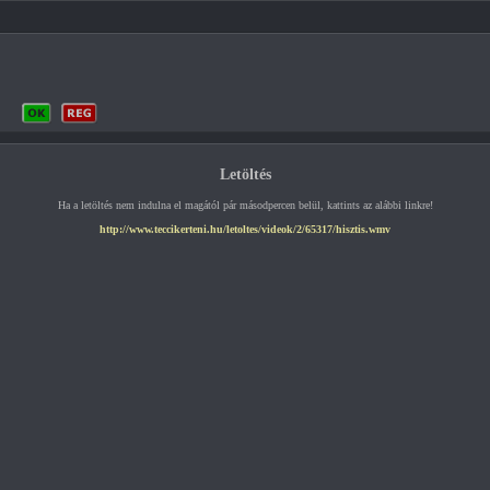
Letöltés
Ha a letöltés nem indulna el magától pár másodpercen belül, kattints az alábbi linkre!
http://www.teccikerteni.hu/letoltes/videok/2/65317/hisztis.wmv