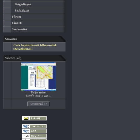
Brigádtagok
Szabályzat
Fórum
Linkek
Szerkesztők
Szavazás
Csak bejelentkezett felhasználók
szavazhatnak!
Véletlen kép
Teljes méret
Mďż˝r utca is van...