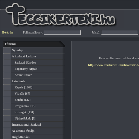
Belépés:
Felhasználónév:
Jelszó:
Főmenü
Nyitólap
A Szalacsi kultusz
Ha a letöltés nem indulna el mag
Szalacsi Sándor
http://www.teccikerteni.hu/letoltes/v
Fogarassy Árpád
Atombunker
Letöltések
Képek
[1868]
Videók
[67]
Zenék
[132]
Programok
[15]
Szövegek
[131]
Újságcikkek
[9]
International Szalacsi
Az átadás témája
Brigádtanács