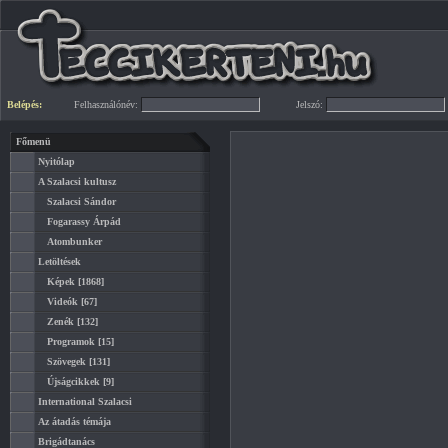
Belépés:
Felhasználónév:
Jelszó:
Főmenü
Nyitólap
A Szalacsi kultusz
Szalacsi Sándor
Fogarassy Árpád
Atombunker
Letöltések
Képek
[1868]
Videók
[67]
Zenék
[132]
Programok
[15]
Szövegek
[131]
Újságcikkek
[9]
International Szalacsi
Az átadás témája
Brigádtanács