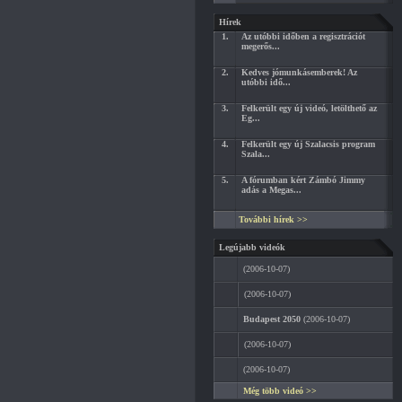
Hírek
1.
Az utóbbi időben a regisztrációt
megerős...
2.
Kedves jómunkásemberek! Az
utóbbi idő...
3.
Felkerült egy új videó, letölthető az
Eg...
4.
Felkerült egy új Szalacsis program
Szala...
5.
A fórumban kért Zámbó Jimmy
adás a Megas...
További hírek >>
Legújabb videók
(2006-10-07)
(2006-10-07)
Budapest 2050
(2006-10-07)
(2006-10-07)
(2006-10-07)
Még több videó >>