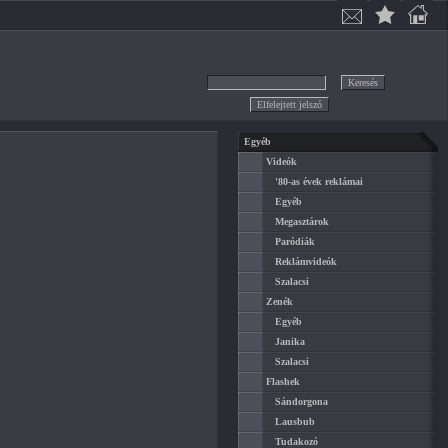
Egyéb
Videók
'80-as évek reklámai
Egyéb
Megasztárok
Paródiák
Reklámvideók
Szalacsi
Zenék
Egyéb
Janika
Szalacsi
Flashek
Sándorgona
Lausbub
Tudakozó