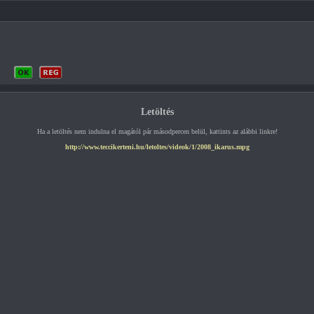
Letöltés
Ha a letöltés nem indulna el magától pár másodpercen belül, kattints az alábbi linkre!
http://www.teccikerteni.hu/letoltes/videok/1/2008_ikarus.mpg