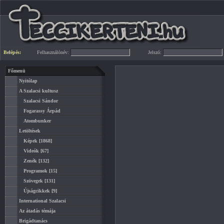
Belépés:
Felhasználónév:
Jelszó:
Főmenü
Nyitólap
A Szalacsi kultusz
Szalacsi Sándor
Fogarassy Árpád
Atombunker
Letöltések
Képek
[1868]
Videók
[67]
Zenék
[132]
Programok
[15]
Szövegek
[131]
Újságcikkek
[9]
International Szalacsi
Az átadás témája
Brigádtanács