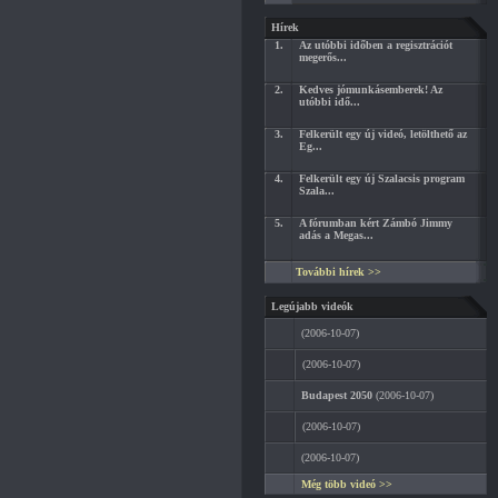
Hírek
1.
Az utóbbi időben a regisztrációt
megerős...
2.
Kedves jómunkásemberek! Az
utóbbi idő...
3.
Felkerült egy új videó, letölthető az
Eg...
4.
Felkerült egy új Szalacsis program
Szala...
5.
A fórumban kért Zámbó Jimmy
adás a Megas...
További hírek >>
Legújabb videók
(2006-10-07)
(2006-10-07)
Budapest 2050
(2006-10-07)
(2006-10-07)
(2006-10-07)
Még több videó >>