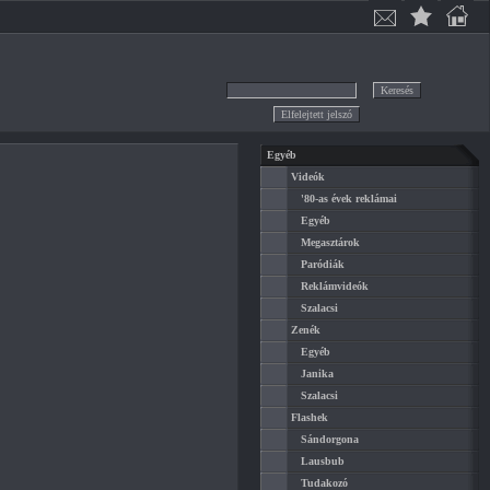
Egyéb
Videók
'80-as évek reklámai
Egyéb
Megasztárok
Paródiák
Reklámvideók
Szalacsi
Zenék
Egyéb
Janika
Szalacsi
Flashek
Sándorgona
Lausbub
Tudakozó