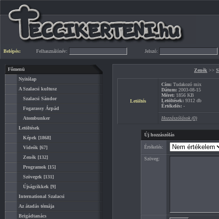
Belépés:
Felhasználónév:
Jelszó:
Főmenü
Zenék
>>
S
Nyitólap
Cím:
Tudakozó mix
A Szalacsi kultusz
Dátum:
2003-08-15
Méret:
1856 KB
Szalacsi Sándor
Letöltések:
9312 db
Letöltés
Értékelés:
-
Fogarassy Árpád
Atombunker
Hozzászólások (0)
Letöltések
Új hozzászólás
Képek
[1868]
Értékelés:
Videók
[67]
Zenék
[132]
Szöveg:
Programok
[15]
Szövegek
[131]
Újságcikkek
[9]
International Szalacsi
Az átadás témája
Brigádtanács