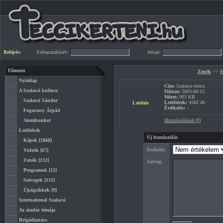
Belépés:
Felhasználónév:
Jelszó:
Főmenü
Zenék
>>
S
Nyitólap
Cím:
Szalacsi-remix
A Szalacsi kultusz
Dátum:
2003-08-15
Méret:
903 KB
Szalacsi Sándor
Letöltések:
4582 db
Letöltés
Értékelés:
-
Fogarassy Árpád
Atombunker
Hozzászólások (0)
Letöltések
Új hozzászólás
Képek
[1868]
Értékelés:
Videók
[67]
Zenék
[132]
Szöveg:
Programok
[15]
Szövegek
[131]
Újságcikkek
[9]
International Szalacsi
Az átadás témája
Brigádtanács