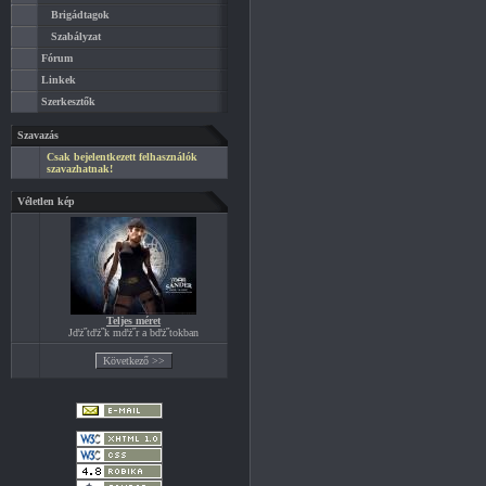
Brigádtagok
Szabályzat
Fórum
Linkek
Szerkesztők
Szavazás
Csak bejelentkezett felhasználók
szavazhatnak!
Véletlen kép
Teljes méret
Jďż˝tďż˝k mďż˝r a bďż˝tokban