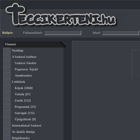
Belépés:
Felhasználónév:
Jelszó:
Főmenü
Nyitólap
A Szalacsi kultusz
Szalacsi Sándor
Fogarassy Árpád
Atombunker
Letöltések
Képek
[1868]
Videók
[67]
Zenék
[132]
Programok
[15]
Szövegek
[131]
Újságcikkek
[9]
International Szalacsi
Az átadás témája
Brigádtanács