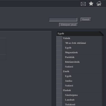
Egyéb
Videók
'80-as évek reklámai
Egyéb
Megasztárok
Paródiák
Reklámvideók
Szalacsi
Zenék
Egyéb
Janika
Szalacsi
Flashek
Sándorgona
Lausbub
Tudakozó