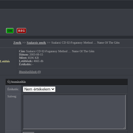
Zenék
>>
Szalacsis zenék
>> Szalacsi CD 02-Fogarassy Method ... Name Of The Gém
Cím:
Szalacsi CD 02-Fogarassy Method ... Name Of The Gém
Dátum:
2003-08-15
Méret:
8596 KB
Letöltések:
4665 db
Letöltés
Értékelés:
-
Hozzászólások (0)
Új hozzászólás
Értékelés:
Szöveg: