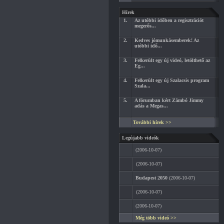
Hírek
1.
Az utóbbi időben a regisztrációt
megerős...
2.
Kedves jómunkásemberek! Az
utóbbi idő...
3.
Felkerült egy új videó, letölthető az
Eg...
4.
Felkerült egy új Szalacsis program
Szala...
5.
A fórumban kért Zámbó Jimmy
adás a Megas...
További hírek >>
Legújabb videók
(2006-10-07)
(2006-10-07)
Budapest 2050
(2006-10-07)
(2006-10-07)
(2006-10-07)
Még több videó >>