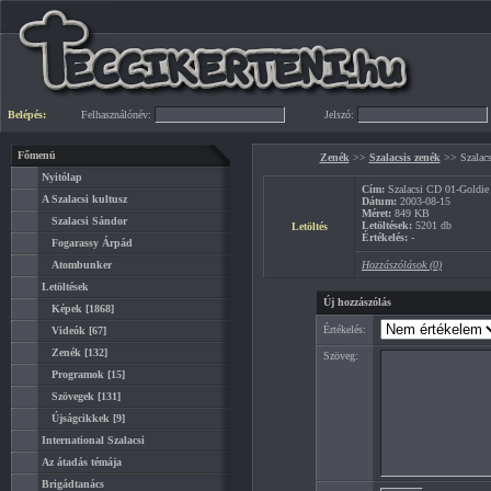
Belépés:
Felhasználónév:
Jelszó:
Főmenü
Zenék
>>
Szalacsis zenék
>> Szalacs
Nyitólap
Cím:
Szalacsi CD 01-Goldie 
A Szalacsi kultusz
Dátum:
2003-08-15
Méret:
849 KB
Szalacsi Sándor
Letöltések:
5201 db
Letöltés
Értékelés:
-
Fogarassy Árpád
Atombunker
Hozzászólások (0)
Letöltések
Új hozzászólás
Képek
[1868]
Értékelés:
Videók
[67]
Zenék
[132]
Szöveg:
Programok
[15]
Szövegek
[131]
Újságcikkek
[9]
International Szalacsi
Az átadás témája
Brigádtanács