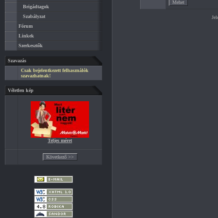
Brigádtagok
Szabályzat
Jel
Fórum
Linkek
Szerkesztők
Szavazás
Csak bejelentkezett felhasználók
szavazhatnak!
Véletlen kép
Teljes méret