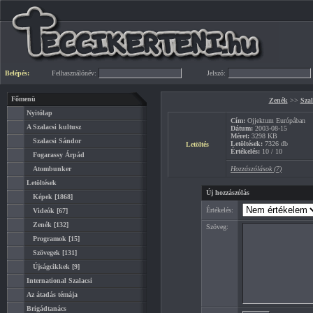
Belépés:
Felhasználónév:
Jelszó:
Főmenü
Zenék
>>
Szal
Nyitólap
Cím:
Ojjektum Európában
A Szalacsi kultusz
Dátum:
2003-08-15
Méret:
3298 KB
Szalacsi Sándor
Letöltések:
7326 db
Letöltés
Értékelés:
10 / 10
Fogarassy Árpád
Atombunker
Hozzászólások (7)
Letöltések
Új hozzászólás
Képek
[1868]
Értékelés:
Videók
[67]
Zenék
[132]
Szöveg:
Programok
[15]
Szövegek
[131]
Újságcikkek
[9]
International Szalacsi
Az átadás témája
Brigádtanács