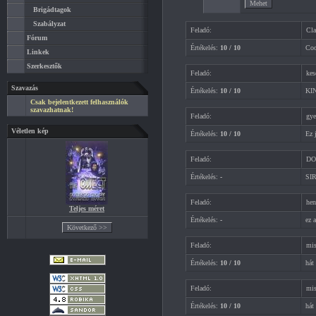
Brigádtagok
Szabályzat
Feladó:
Cla
Fórum
Értékelés:
10 / 10
Co
Linkek
Szerkesztők
Feladó:
kes
Szavazás
Értékelés:
10 / 10
KI
Csak bejelentkezett felhasználók
szavazhatnak!
Feladó:
gye
Véletlen kép
Értékelés:
10 / 10
Ez 
Feladó:
DO
Értékelés:
-
SI
Feladó:
hen
Teljes méret
Értékelés:
-
ez
Feladó:
mis
Értékelés:
10 / 10
hát
Feladó:
mis
Értékelés:
10 / 10
hát