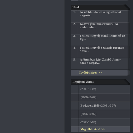
Hírek
1.
Az utóbbi időben a regisztrációt
megerős...
2.
Kedves jómunkásemberek! Az
utóbbi idő...
3.
Felkerült egy új videó, letölthető az
Eg...
4.
Felkerült egy új Szalacsis program
Szala...
5.
A fórumban kért Zámbó Jimmy
adás a Megas...
További hírek >>
Legújabb videók
(2006-10-07)
(2006-10-07)
Budapest 2050
(2006-10-07)
(2006-10-07)
(2006-10-07)
Még több videó >>