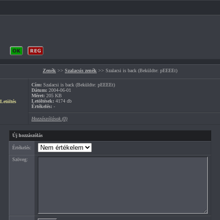
Zenék
>>
Szalacsis zenék
>> Szalacsi is back (Beküldte: pEEEEt)
Cím:
Szalacsi is back (Beküldte: pEEEEt)
Dátum:
2004-06-01
Méret:
205 KB
Letöltések:
4174 db
Letöltés
Értékelés:
-
Hozzászólások (0)
Új hozzászólás
Értékelés:
Szöveg: