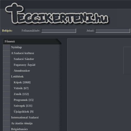
Belépés:
Felhasználónév:
Jelszó:
Főmenü
Nyitólap
A Szalacsi kultusz
Szalacsi Sándor
Fogarassy Árpád
Atombunker
Letöltések
Képek
[1868]
Videók
[67]
Zenék
[132]
Programok
[15]
Szövegek
[131]
Újságcikkek
[9]
International Szalacsi
Az átadás témája
Brigádtanács