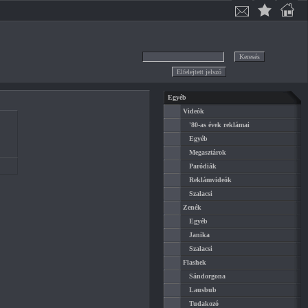
Egyéb
Videók
'80-as évek reklámai
Egyéb
Megasztárok
Paródiák
Reklámvideók
Szalacsi
Zenék
Egyéb
Janika
Szalacsi
Flashek
Sándorgona
Lausbub
Tudakozó