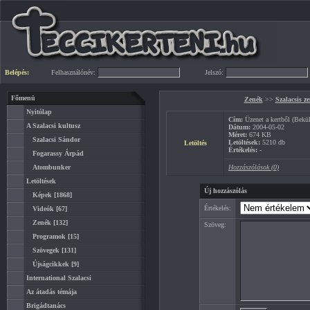
Belépés:
Felhasználónév:
Jelszó:
Főmenü
Zenék
>>
Szalacsis z
Nyitólap
Cím:
Üzenet a kertből (Bekü
A Szalacsi kultusz
Dátum:
2004-05-02
Méret:
674 KB
Szalacsi Sándor
Letöltések:
5210 db
Letöltés
Értékelés:
-
Fogarassy Árpád
Atombunker
Hozzászólások (0)
Letöltések
Új hozzászólás
Képek
[1868]
Értékelés:
Videók
[67]
Zenék
[132]
Szöveg:
Programok
[15]
Szövegek
[131]
Újságcikkek
[9]
International Szalacsi
Az átadás témája
Brigádtanács