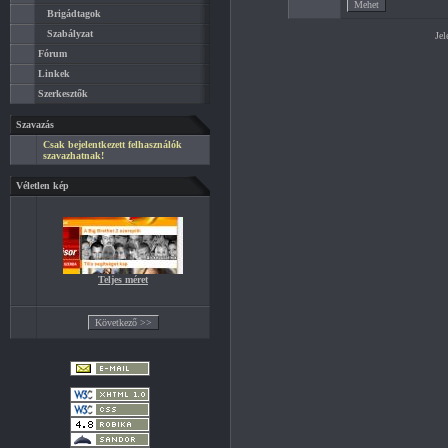
Brigádtagok
Szabályzat
Jel
Fórum
Linkek
Szerkesztők
Szavazás
Csak bejelentkezett felhasználók
szavazhatnak!
Véletlen kép
Teljes méret