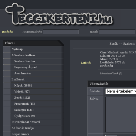
Belépés:
Felhasználónév:
Jelszó:
Főmenü
Zenék
>>
Szalacsis
Nyitólap
Cím:
Mindenki együtt MIX b
A Szalacsi kultusz
Dátum:
2004-03-29
Méret:
2271 KB
Szalacsi Sándor
Letöltések:
5779 db
Letöltés
Értékelés:
-
Fogarassy Árpád
Atombunker
Hozzászólások (0)
Letöltések
Új hozzászólás
Képek
[1868]
Értékelés:
Videók
[67]
Zenék
[132]
Szöveg:
Programok
[15]
Szövegek
[131]
Újságcikkek
[9]
International Szalacsi
Az átadás témája
Brigádtanács