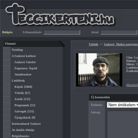
Belépés:
Felhasználónév:
Jelszó:
Főmenü
Videók
>>
Szalacsi, Matisz nagypap
Nyitólap
A Szalacsi kultusz
Cím:
Sza
Dátum:
2
Szalacsi Sándor
Méret:
3
Letöltése
Fogarassy Árpád
Értékelés
Atombunker
Letöltések
Hozzászó
Képek
[1868]
Videók
[67]
Új hozzászólás
Zenék
[132]
Értékelés:
Programok
[15]
Szövegek
[131]
Szöveg:
Újságcikkek
[9]
International Szalacsi
Az átadás témája
Brigádtanács