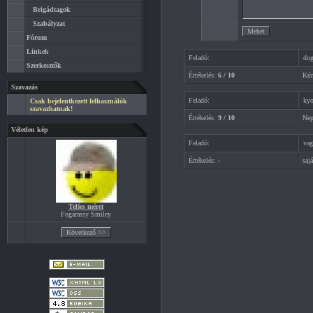
Brigádtagok
Szabályzat
Fórum
Linkek
Feladó:
do
Szerkesztők
Értékelés:
6 / 10
Kúr
Szavazás
Feladó:
ky
Csak bejelentkezett felhasználók
szavazhatnak!
Értékelés:
9 / 10
Nep
Véletlen kép
Feladó:
vag
Értékelés:
-
saj
Teljes méret
Fogarassy Smiley