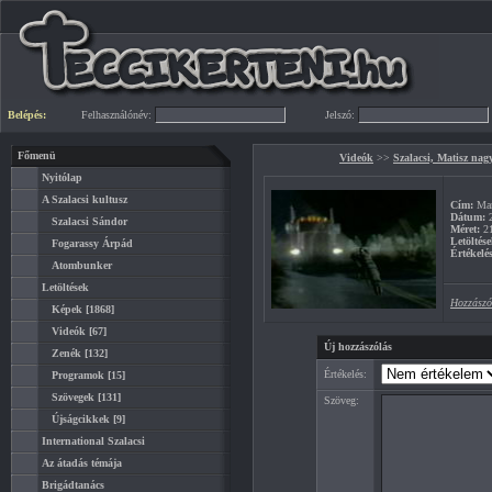
Belépés:
Felhasználónév:
Jelszó:
Főmenü
Videók
>>
Szalacsi, Matisz nag
Nyitólap
A Szalacsi kultusz
Cím:
Man
Dátum:
2
Szalacsi Sándor
Méret:
2
Letöltése
Fogarassy Árpád
Értékelés
Atombunker
Letöltések
Hozzászó
Képek
[1868]
Videók
[67]
Új hozzászólás
Zenék
[132]
Értékelés:
Programok
[15]
Szövegek
[131]
Szöveg:
Újságcikkek
[9]
International Szalacsi
Az átadás témája
Brigádtanács