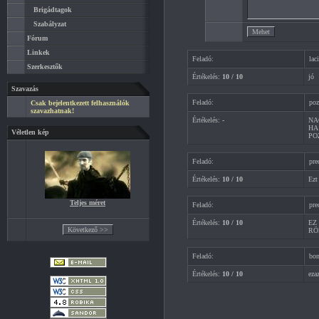
Brigádtagok
Szabályzat
Fórum
Linkek
Feladó:
lac
Szerkesztők
Értékelés:
10 / 10
jó
Szavazás
Feladó:
poz
Csak bejelentkezett felhasználók
szavazhatnak!
Értékelés:
-
NA
HA
Véletlen kép
PO
Feladó:
pre
Értékelés:
10 / 10
Ezt
Teljes méret
Feladó:
pre
Értékelés:
10 / 10
EZ
RÖ
Feladó:
bo
Értékelés:
10 / 10
eza