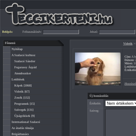
Belépés:
Felhasználónév:
Jelszó:
Főmenü
Videók
>
Nyitólap
A Szalacsi kultusz
Cím:
A b
Dátum:
2
Szalacsi Sándor
Méret:
1
Letöltése
Fogarassy Árpád
Értékelés
Atombunker
Letöltések
Hozzászó
Képek
[1868]
Videók
[67]
Új hozzászólás
Zenék
[132]
Értékelés:
Programok
[15]
Szövegek
[131]
Szöveg:
Újságcikkek
[9]
International Szalacsi
Az átadás témája
Brigádtanács