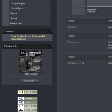
Brigádtagok
Szabályzat
Fórum
Linkek
Feladó:
ben
Szerkesztők
Értékelés:
-
sze
Szavazás
Feladó:
cse
Csak bejelentkezett felhasználók
szavazhatnak!
Értékelés:
-
Soh
rajt
Véletlen kép
kel
Feladó:
pat
Értékelés:
5 / 10
elé
Teljes méret