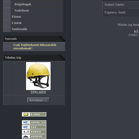
Brigádtagok
Szalacsi Sándor
Szabályzat
Fogarassy Árpád
Fórum
Linkek
Minden jog fennt
Szerkesztők
KÉ
©2003 - 
Szavazás
Csak bejelentkezett felhasználók
szavazhatnak!
Véletlen kép
Teljes méret