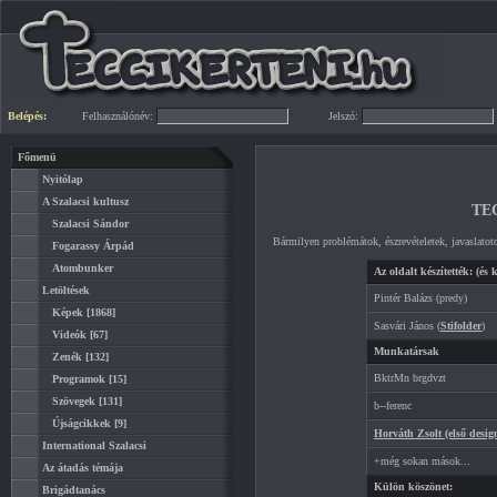
Belépés:
Felhasználónév:
Jelszó:
Főmenü
Nyitólap
A Szalacsi kultusz
TE
Szalacsi Sándor
Bármilyen problémátok, észrevételetek, javaslatot
Fogarassy Árpád
Atombunker
Az oldalt készítették: (és k
Letöltések
Pintér Balázs (predy)
Képek
[1868]
Sasvári János (
Stifolder
)
Videók
[67]
Munkatársak
Zenék
[132]
BktrMn brgdvzt
Programok
[15]
Szövegek
[131]
b--ferenc
Újságcikkek
[9]
Horváth Zsolt (első desig
International Szalacsi
+még sokan mások...
Az átadás témája
Külön köszönet:
Brigádtanács