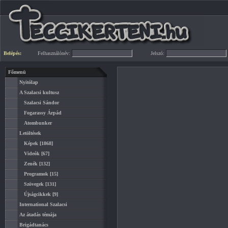
Belépés:
Felhasználónév:
Jelszó:
Főmenü
Nyitólap
A Szalacsi kultusz
Szalacsi Sándor
Fogarassy Árpád
Atombunker
Letöltések
Képek
[1868]
Videók
[67]
Zenék
[132]
Programok
[15]
Szövegek
[131]
Újságcikkek
[9]
International Szalacsi
Az átadás témája
Brigádtanács