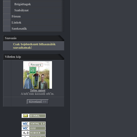
Brigádtagok
Szabályzat
Fórum
Linkek
Szerkesztők
Szavazás
Csak bejelentkezett felhasználók
szavazhatnak!
Véletlen kép
Teljes méret
A hďż˝rom kocsordi rďż˝m.