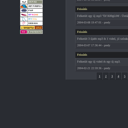
Frissítés
Felkerült egy új mp3 "DJ K00gL04f - Útelág
2004-03-08 19:47:01 - predy
Frissítés
Felkerült 3 újabb mp3 és 1 videó, jó szórak
2004-03-07 17:36:44 - predy
Frissítés
Felkerült egy új videó és egy új mp3.
2004-02-21 22:59:36 - predy
1
2
3
4
5