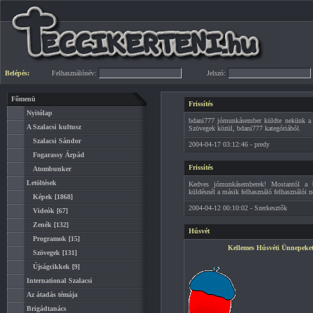
Belépés:
Felhasználónév:
Jelszó:
Főmenü
Frissítés
Nyitólap
bdani777 jómunkásember küldte nekünk a k
A Szalacsi kultusz
Szövegek közül, bdani777 kategóriából.
Szalacsi Sándor
2004-04-17 03:12:46 - predy
Fogarassy Árpád
Frissítés
Atombunker
Letöltések
Kedves jómunkásemberek! Mostantól a be
küldésnél a másik felhasználó felhasználói n
Képek
[1868]
2004-04-12 00:10:02 - Szerkesztők
Videók
[67]
Zenék
[132]
Húsvét
Programok
[15]
Kellemes Húsvéti Ünnepek
Szövegek
[131]
Újságcikkek
[9]
International Szalacsi
Az átadás témája
Brigádtanács