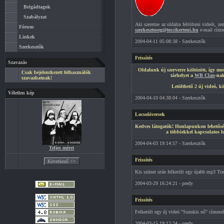
Brigádtagok
Szabályzat
Aki szeretne az oldalra feltölteni videót, z
Fórum
szerkesztoseg@teccikerteni.hu
e-mail címre 
Linkek
2004-04-11 05:08:38 - Szerkesztők
Szerkesztők
Frissítés
Szavazás
Oldalunk új szerverre költözött, így 
Csak bejelentkezett felhasználók
tárhelyet a
WB Clan
-nak
szavazhatnak!
Letölthető 2 új videó, kö
Véletlen kép
2004-04-10 04:38:04 - Szerkesztők
Locsolóversek
Kedves látogatók! Honlapunkon lehetősé
a többiekkel kapcsolatos l
2004-04-03 19:14:57 - Szerkesztők
Teljes méret
Frissítés
Kis szünet után felkerült egy újabb mp3 Tra
2004-03-29 16:24:21 - predy
Frissítés
Felkerült egy új videó "Suzukis nő" címmel,
2004-03-15 19:12:24 - predy