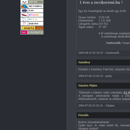
1 éves a teccikerteni.hu !
Egy kis összefoglaló az elmúlt egy évről:
Összes letöltés:
5156 GB
Oldalletöltés:
2 152 608
Látogatók száma:
254 922
Tagok száma:
37 187
A fő születésnapi meglepeté
A születésnap alkalmából 
Szerkesztők:
Szopory
2004-08-10 05:34:32 - Szerkesztők
Szintiboy
Elindult a Szintiboy FanClub, melynek cí
2004-07-06 23:05:53 - predy
Sándrix Péjdzs
"Elkészült a Sándrix videó weboldala,
KLI
A honlapon információk várják a jómu
előkészületeiről, valamint az oldalon megtalá
2004-07-05 01:02:41 - Valakee
Frissítés
Kedves jómunkásemberek!
Újabb mp3, és videó került fel, mostantó
látogatni minket!