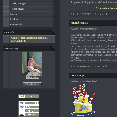
A nyáron kb. 1 giga fun videó került fel a s
Brigádtagok
A napokban kimarad
Szabályzat
Fórum
2004-09-09 20:26:14 - Szerkesztők
Linkek
Feltöltés témája
Szerkesztők
Kedves jómunkásemberek!
Szavazás
Oldalunkra ezentúl bárki tölhet fel FTP-n vi
Ehhez nem kell mást tenned, mint az üz
Csak bejelentkezett felhasználók
felhasználónak, melyben megírod, hogy mit(
szavazhatnak!
mérete.
Ha valamelyik adminisztrátor engedélyezte a
Véletlen kép
fel. A feltöltéshez szükséges adatokat üzene
Miután a fájlokat feltöltötted, azokat nem 
könyvtárba helyezzük át őket. Ennek a do
folytatni.
Elsősorban vicces videókat és zenéket várunk
2004-08-10 06:09:31 - Szerkesztők
Születésnap
Teljes méret
Kedves jómunkásemberek!