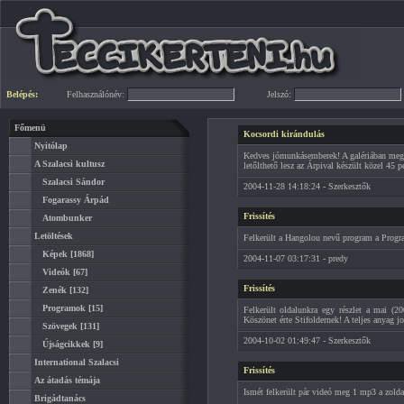
Belépés:
Felhasználónév:
Jelszó:
Főmenü
Kocsordi kirándulás
Nyitólap
Kedves jómunkásemberek! A galériában megt
A Szalacsi kultusz
letőlthető lesz az Árpival készült közel 45 p
Szalacsi Sándor
2004-11-28 14:18:24 - Szerkesztők
Fogarassy Árpád
Frissítés
Atombunker
Letöltések
Felkerült a Hangolou nevű program a Progra
Képek
[1868]
2004-11-07 03:17:31 - predy
Videók
[67]
Frissítés
Zenék
[132]
Programok
[15]
Felkerült oldalunkra egy részlet a mai (2
Köszönet érte Stifoldernek! A teljes anyag 
Szövegek
[131]
2004-10-02 01:49:47 - Szerkesztők
Újságcikkek
[9]
International Szalacsi
Frissítés
Az átadás témája
Ismét felkerült pár videó meg 1 mp3 a zolda
Brigádtanács