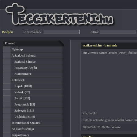
Belépés:
Felhasználónév:
Jelszó:
Főmenü
teccikerteni.hu - bannerek
Nyitólap
Íme 2 remek banner, amiket _Peter_ jómunká
A Szalacsi kultusz
Szalacsi Sándor
Fogarassy Árpád
Atombunker
Letöltések
Képek
[1868]
Videók
[67]
Zenék
[132]
Programok
[15]
Szövegek
[131]
Köszönjük!
Újságcikkek
[9]
Kattints a Tovább gombra a többi banner me
International Szalacsi
2003-09-12 21:38:16 - Valakee
Az átadás témája
Brigádtanács