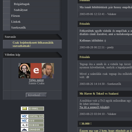
Feltöltés
Brigádtagok
Ma ismét feltöltöttünk pár funny empéhár
Szabályzat
2003-09-06 12:53:41 - Valakee
Fórum
Linkek
Frissítés
Szerkesztők
Felkerültek egyéb videók és empé3ak a z
dialízis című darabot, ami a tudakozópan
Szavazás
Kellemes időtöltést :)
Csak bejelentkezett felhasználók
szavazhatnak!
2003-08-28 00:22:51 - predy
Véletlen kép
Frissítés
Tegnap óta a zenék és a videók lap kicsit
nyomon követhetitek, melyik a legnépszerűb
Mivel a számlálás csak tegnap óta működi
volt.
:D
Teljes méret
Szente Csaba
2003-08-26 14:14:30 - Szerkesztők
Mc Haver & Teknő vs Szalacsi
A múltkor volt a Tv2 egyik műsorában egy S
Itt lehet letölteni
Na itt a zempé3 (részlet)
2003-08-23 03:04:10 - Valakee
! 30.000 !
Éppen ma van 2 hete, hogy elindult az új