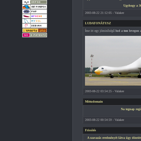
Ugyhogy a 30
2003-08-22 21:12:05 - Valakee
LUDATONÁTUSZ
Íme itt egy jóminőségű
lud a
ton
levegon a
2003-08-22 03:54:25 - Valakee
Mittudomain
Na tegnap regis
2003-08-22 00:54:59 - Valakee
Frissítés
A szavazás eredményét látva úgy döntött