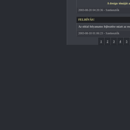
A design témáját a 
2003-08-20 04:20:36 - Szerkesztők
FELHÍVÁS!
Az oldal folyamatos fejlesztése miatt az es
2003-08-18 01:06:23 - Szerkesztők
1
2
3
4
5