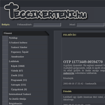
Belépés:
Felhasználónév:
Jelszó:
Főmenü
FELHÍVÁS!
Nyitólap
A Szalacsi kultusz
Szalacsi Sándor
Fogarassy Árpád
Atombunker
OTP 11773449-00594770
Letöltések
A gyűjtés újraindult. Ha segíteni szeretnél
Képek
[1868]
A pénzből gyógyszerek, ruhák és egyéb olyan
Az előző gyűjtés és átadás anyaga meg
Videók
[67]
szalacsi.hu
weboldalon találhatóak.
Zenék
[132]
Köszönjük
Programok
[15]
2005-08-18 17:35:42 - Szerkesztők
Szövegek
[131]
Újságcikkek
[9]
Frissítés
International Szalacsi
Letölhető egy újabb American Idol videó, 
Az átadás témája
dalszövege.
Brigádtanács
2005-08-07 15:04:19 - predy