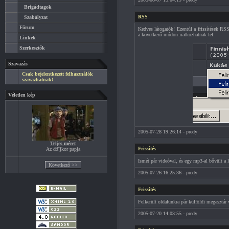
Brigádtagok
RSS
Szabályzat
Fórum
Kedves látogatók! Ezentúl a frissítések RSS
a következő módon iratkozhatnak fel:
Linkek
Szerkesztők
Szavazás
Csak bejelentkezett felhasználók
szavazhatnak!
Véletlen kép
2005-07-28 19:26:14 - predy
Teljes méret
Frissítés
Az ďż˝jkor papja
Ismét pár videóval, és egy mp3-al bővült a l
2005-07-26 16:25:36 - predy
Frissítés
Felkerült oldalunkra pár külföldi megasztár v
2005-07-20 14:03:55 - predy