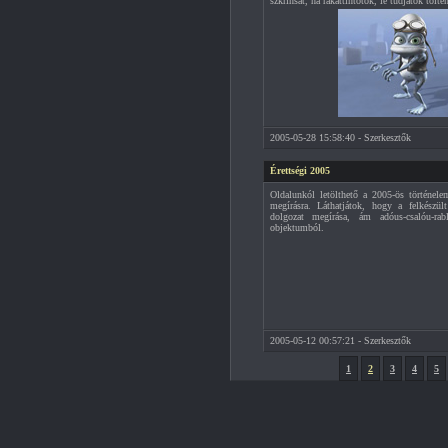
szkrínsát, ha rákattintotok, le tudjátok tölte
2005-05-28 15:58:40 - Szerkesztők
Érettségi 2005
Oldalunkól letölthető a 2005-ös történele
megírásra. Láthatjátok, hogy a felkész
dolgozat megírása, ám adóus-csalóu-rab
objektumból.
2005-05-12 00:57:21 - Szerkesztők
1
2
3
4
5