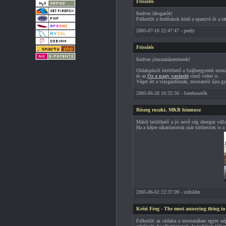
Frissítés
Kedves látogatók!
Felkerült a fordítások közé a spanyol és a l
2005-07-16 22:47:47 - predy
Frissítés
Kedves jómunkásemberek!
Oldalunkról letölthető a Szájbergyerek mint
és az
Óz a nagy varázsló
című videó is.
Véget ért a vizsgaidőszak, mostantól újra gy
2005-06-28 10:32:56 - Szerkesztők
Részeg ruszki, MKB himnusz
Mától letölthető a jó nevű cég übergáz váll
Ha a képre rákattintotok már tölthetitek is a
2005-06-02 22:37:09 - stifolder
Krézi Frog - The most annoying thing in
Felkerült az oldalra a mostanában egyre né